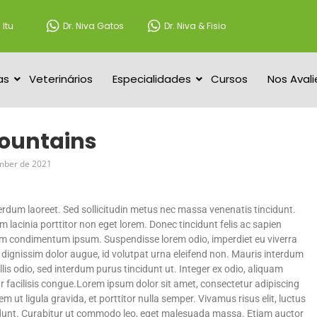
 Itu
Dr. Niva Gatos
Dr. Niva & Fisio
as
Veterinários
Especialidades
Cursos
Nos Avali
ountains
mber de 2021
rdum laoreet. Sed sollicitudin metus nec massa venenatis tincidunt.
im lacinia porttitor non eget lorem. Donec tincidunt felis ac sapien
ulum condimentum ipsum. Suspendisse lorem odio, imperdiet eu viverra
 dignissim dolor augue, id volutpat urna eleifend non. Mauris interdum
is odio, sed interdum purus tincidunt ut. Integer ex odio, aliquam
facilisis congue.Lorem ipsum dolor sit amet, consectetur adipiscing
m ut ligula gravida, et porttitor nulla semper. Vivamus risus elit, luctus
ncidunt. Curabitur ut commodo leo, eget malesuada massa. Etiam auctor