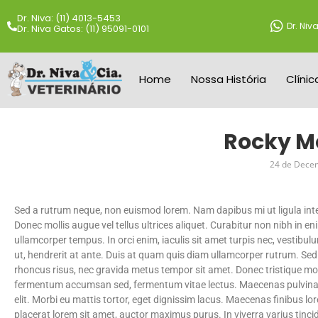
Dr. Niva: (11) 4013-5453
Dr. Niva
Dr. Niva Gatos: (11) 95091-0101
Home
Nossa História
Clínic
Rocky M
24 de Dece
Sed a rutrum neque, non euismod lorem. Nam dapibus mi ut ligula inte
Donec mollis augue vel tellus ultrices aliquet. Curabitur non nibh in en
ullamcorper tempus. In orci enim, iaculis sit amet turpis nec, vestib
ut, hendrerit at ante. Duis at quam quis diam ullamcorper rutrum. Sed
rhoncus risus, nec gravida metus tempor sit amet. Donec tristique moll
fermentum accumsan sed, fermentum vitae lectus. Maecenas pulvinar 
elit. Morbi eu mattis tortor, eget dignissim lacus. Maecenas finibus lore
placerat lorem sit amet, auctor maximus purus. In viverra varius ti