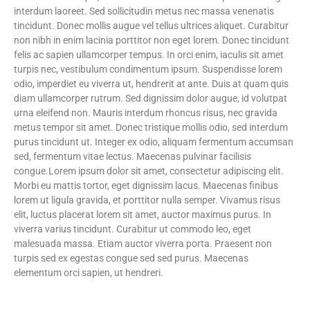
interdum laoreet. Sed sollicitudin metus nec massa venenatis
tincidunt. Donec mollis augue vel tellus ultrices aliquet. Curabitur
non nibh in enim lacinia porttitor non eget lorem. Donec tincidunt
felis ac sapien ullamcorper tempus. In orci enim, iaculis sit amet
turpis nec, vestibulum condimentum ipsum. Suspendisse lorem
odio, imperdiet eu viverra ut, hendrerit at ante. Duis at quam quis
diam ullamcorper rutrum. Sed dignissim dolor augue, id volutpat
urna eleifend non. Mauris interdum rhoncus risus, nec gravida
metus tempor sit amet. Donec tristique mollis odio, sed interdum
purus tincidunt ut. Integer ex odio, aliquam fermentum accumsan
sed, fermentum vitae lectus. Maecenas pulvinar facilisis
congue.Lorem ipsum dolor sit amet, consectetur adipiscing elit.
Morbi eu mattis tortor, eget dignissim lacus. Maecenas finibus
lorem ut ligula gravida, et porttitor nulla semper. Vivamus risus
elit, luctus placerat lorem sit amet, auctor maximus purus. In
viverra varius tincidunt. Curabitur ut commodo leo, eget
malesuada massa. Etiam auctor viverra porta. Praesent non
turpis sed ex egestas congue sed sed purus. Maecenas
elementum orci sapien, ut hendreri.