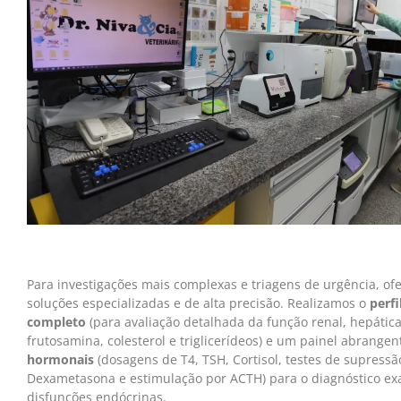
Para investigações mais complexas e triagens de urgência, o
soluções especializadas e de alta precisão. Realizamos o
perfi
completo
(para avaliação detalhada da função renal, hepática
frutosamina, colesterol e triglicerídeos) e um painel abrange
hormonais
(dosagens de T4, TSH, Cortisol, testes de supressã
Dexametasona e estimulação por ACTH) para o diagnóstico ex
disfunções endócrinas.