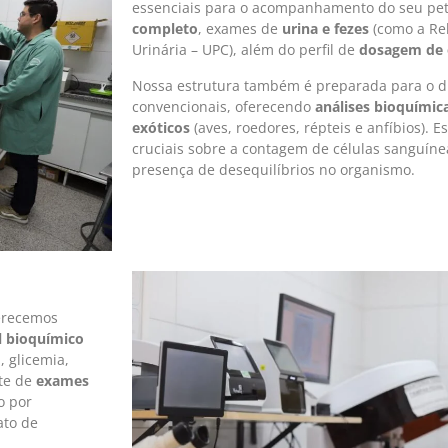
essenciais para o acompanhamento do seu pet
completo
, exames de
urina e fezes
(como a Rel
Urinária – UPC), além do perfil de
dosagem de e
Nossa estrutura também é preparada para o di
convencionais, oferecendo
análises bioquímica
exóticos
(aves, roedores, répteis e anfíbios). 
cruciais sobre a contagem de células sanguíne
presença de desequilíbrios no organismo.
ferecemos
l bioquímico
, glicemia,
nte de
exames
o por
ato de