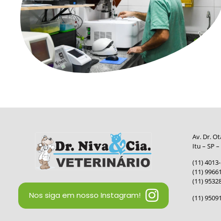
Av. Dr. O
Itu – SP 
(11) 4013
(11) 9966
(11) 953
Nos siga em nosso Instagram!
(11) 9509